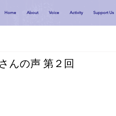
Home
About
Voice
Activity
Support Us
さんの声 第２回