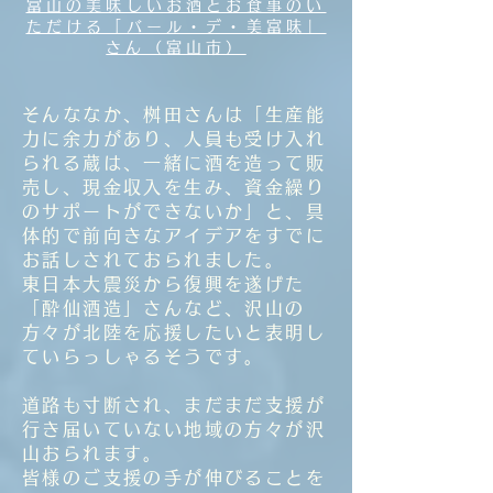
富山の美味しいお酒とお食事のい
ただける「バール・デ・美富味」
さん（富山市）
そんななか、桝田さんは「生産能
力に余力があり、人員も受け入れ
られる蔵は、一緒に酒を造って販
売し、現金収入を生み、資金繰り
のサポートができないか」と、具
体的で前向きなアイデアをすでに
お話しされておられました。
東日本大震災から復興を遂げた
「酔仙酒造」さんなど、沢山の
方々が北陸を応援したいと表明し
ていらっしゃるそうです。
道路も寸断され、まだまだ支援が
行き届いていない地域の方々が沢
山おられます。
皆様のご支援の手が伸びることを