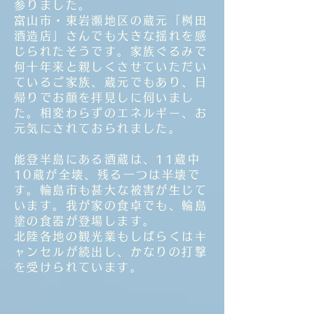
参りました。
富山市・東岩瀬地区の蔵元「桝田
酒造店」さんでも大きな揺れを感
じられたそうです。家族ぐるみで
何十年来と親しくさせていただい
ているご家族、蔵元でもあり、日
帰りでお顔を拝見しに伺いまし
た。相変わらずのエネルギー、お
元気にされておられました。
能登半島にある酒蔵は、11蔵中
10蔵が全壊、残る一つは半壊で
す。輪島市も甚大な被害が生じて
います。我が家の食卓でも、輪島
塗の食器が登場します。
北陸各地の観光業もしばらくはキ
ャンセルが続出し、かなりの打撃
を受けられています。